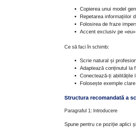
Copierea unui model gene
Repetarea informațiilor d
Folosirea de fraze impers
Accent exclusiv pe «eu» 
Ce să faci în schimb:
Scrie natural și profesion
Adaptează conținutul la f
Conectează-ți abilitățile
Folosește exemple clare 
Structura recomandată a scr
Paragraful 1: Introducere
Spune pentru ce poziție aplici ș