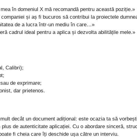
 mea în domeniul X mă recomandă pentru această poziție.»
 companiei și aș fi bucuros să contribui la proiectele dumne
itatea de a lucra într-un mediu în care…»
eră cadrul ideal pentru a aplica și dezvolta abilitățile mele.»
l, Calibri);
t;
 sau de exprimare;
nist, dar prietenos.
mult decât un document adițional: este ocazia ta să vorbești 
 plus de autenticitate aplicației. Cu o abordare sinceră, struc
poate fi cheia care îți deschide ușa către un interviu.