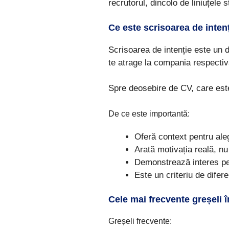
recrutorul, dincolo de liniuțele 
Ce este scrisoarea de intenț
Scrisoarea de intenție este un 
te atrage la compania respectivă
Spre deosebire de CV, care este
De ce este importantă:
Oferă context pentru ale
Arată motivația reală, nu
Demonstrează interes p
Este un criteriu de difere
Cele mai frecvente greșeli î
Greșeli frecvente: