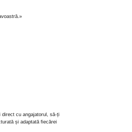
avoastră.»
direct cu angajatorul, să-ți
turată și adaptată fiecărei