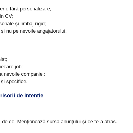
ric fără personalizare;
in CV;
onale și limbaj rigid;
și nu pe nevoile angajatorului.
ist;
iecare job;
 la nevoile companiei;
și specifice.
isorii de intenție
i de ce. Menționează sursa anunțului și ce te-a atras.