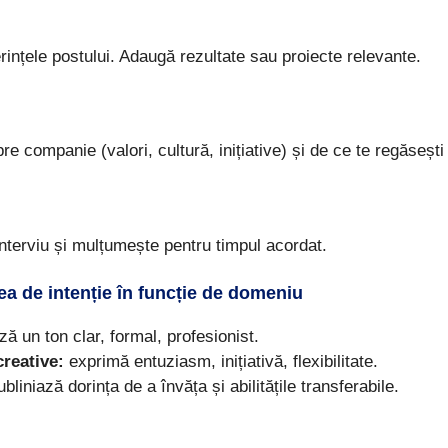
ințele postului. Adaugă rezultate sau proiecte relevante.
 companie (valori, cultură, inițiative) și de ce te regăsești
nterviu și mulțumește pentru timpul acordat.
a de intenție în funcție de domeniu
ă un ton clar, formal, profesionist.
creative:
exprimă entuziasm, inițiativă, flexibilitate.
bliniază dorința de a învăța și abilitățile transferabile.