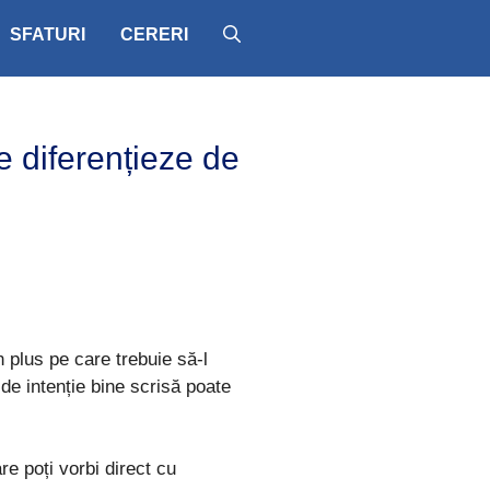
SFATURI
CERERI
e diferențieze de
n plus pe care trebuie să-l
 de intenție bine scrisă poate
re poți vorbi direct cu