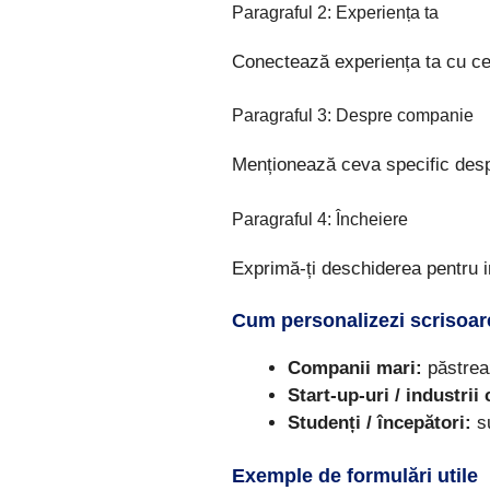
Paragraful 2: Experiența ta
Conectează experiența ta cu cer
Paragraful 3: Despre companie
Menționează ceva specific despre
Paragraful 4: Încheiere
Exprimă-ți deschiderea pentru i
Cum personalizezi scrisoare
Companii mari:
păstreaz
Start-up-uri / industrii 
Studenți / începători:
su
Exemple de formulări utile