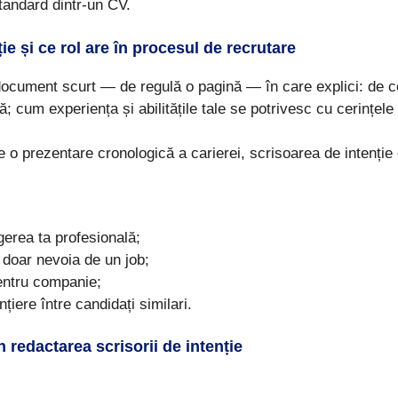
standard dintr-un CV.
ie și ce rol are în procesul de recrutare
document scurt — de regulă o pagină — în care explici: de ce
; cum experiența și abilitățile tale se potrivesc cu cerințele 
 o prezentare cronologică a carierei, scrisoarea de intenție
gerea ta profesională;
 doar nevoia de un job;
entru companie;
nțiere între candidați similari.
n redactarea scrisorii de intenție