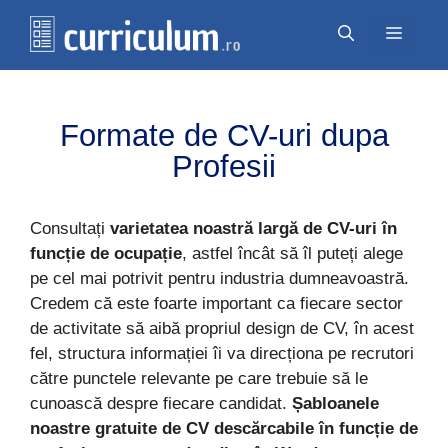
Перейти
Меню
к
содержимому
Formate de CV-uri dupa
Profesii
Consultați
varietatea noastră largă de CV-uri în
funcție de ocupație
, astfel încât să îl puteți alege
pe cel mai potrivit pentru industria dumneavoastră.
Credem că este foarte important ca fiecare sector
de activitate să aibă propriul design de CV, în acest
fel, structura informației îi va direcționa pe recrutori
către punctele relevante pe care trebuie să le
cunoască despre fiecare candidat.
Șabloanele
noastre gratuite de CV descărcabile în funcție de