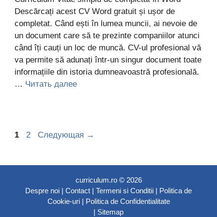
Descărcați acest CV Word gratuit și ușor de
completat. Când ești în lumea muncii, ai nevoie de
un document care să te prezinte companiilor atunci
când îți cauți un loc de muncă. CV-ul profesional vă
va permite să adunați într-un singur document toate
informațiile din istoria dumneavoastră profesională.
…
Читать далее
Страница
Страница
1
2
Следующая
→
curriculum.ro © 2026
Despre noi
|
Contact
|
Termeni si Conditii
|
Politica de
Cookie-uri
|
Politica de Confidentialitate
|
Sitemap