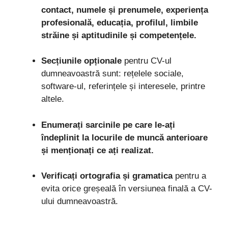
contact, numele și prenumele, experiența
profesională, educația, profilul, limbile
străine și aptitudinile și competențele.
Secțiunile opționale
pentru CV-ul
dumneavoastră sunt: rețelele sociale,
software-ul, referințele și interesele, printre
altele.
Enumerați sarcinile pe care le-ați
îndeplinit la locurile de muncă anterioare
și menționați ce ați realizat.
Verificați ortografia și gramatica
pentru a
evita orice greșeală în versiunea finală a CV-
ului dumneavoastră.