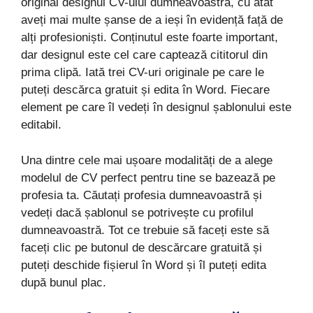
original designul CV-ului dumneavoastră, cu atât
aveți mai multe șanse de a ieși în evidență față de
alți profesioniști. Conținutul este foarte important,
dar designul este cel care captează cititorul din
prima clipă. Iată trei CV-uri originale pe care le
puteți descărca gratuit și edita în Word. Fiecare
element pe care îl vedeți în designul șablonului este
editabil.
Una dintre cele mai ușoare modalități de a alege
modelul de CV perfect pentru tine se bazează pe
profesia ta. Căutați profesia dumneavoastră și
vedeți dacă șablonul se potrivește cu profilul
dumneavoastră. Tot ce trebuie să faceți este să
faceți clic pe butonul de descărcare gratuită și
puteți deschide fișierul în Word și îl puteți edita
după bunul plac.