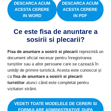
DESCARCA ACUM
DESCARCA ACUM
ACESTA
CERERE
ACESTA
CERERE
IN WORD
IN PDF
Ce este fisa de anuntare a
sosirii si plecarii?
Fisa de anuntare a sosirii si plecarii
reprezintă un
document oficial necesar pentru înregistrarea
turiștilor sau a altor persoane care se cazează în
unități de primire turistică. Acesta este cunoscut și
ca
fisa de anuntare a sosirii si plecarii
turistilor
atunci când este completat pentru
vizitatori străini.
VEDETI TOATE MODELELE DE CERERI SI
FORMULARE ADMINISTRATIVE DUPA