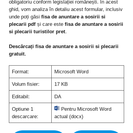
obligatoriu conform legislației românești. În acest
ghid, vom analiza în detaliu acest formular, inclusiv
unde poți găsi
fisa de anuntare a sosirii si
plecarii pdf
și care este
fisa de anuntare a sosirii
si plecarii turistilor pret
.
Descărcați fisa de anuntare a sosirii si plecarii
gratuit.
Format:
Microsoft Word
Volum fisier:
17 KB
Editabil:
DA
Optiune 1
Pentru Microsoft Word
descarcare:
actual (docx)