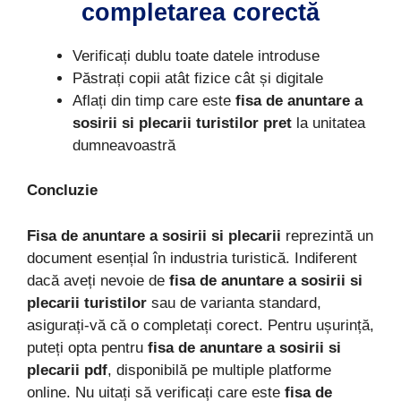
completarea corectă
Verificați dublu toate datele introduse
Păstrați copii atât fizice cât și digitale
Aflați din timp care este
fisa de anuntare a
sosirii si plecarii turistilor pret
la unitatea
dumneavoastră
Concluzie
Fisa de anuntare a sosirii si plecarii
reprezintă un
document esențial în industria turistică. Indiferent
dacă aveți nevoie de
fisa de anuntare a sosirii si
plecarii turistilor
sau de varianta standard,
asigurați-vă că o completați corect. Pentru ușurință,
puteți opta pentru
fisa de anuntare a sosirii si
plecarii pdf
, disponibilă pe multiple platforme
online. Nu uitați să verificați care este
fisa de