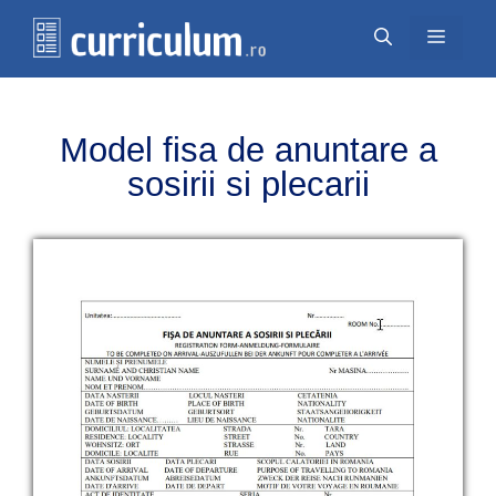
Перейти
Меню
к
содержимому
Model fisa de anuntare a
sosirii si plecarii