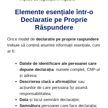
Elemente esențiale într-o
Declaratie pe Proprie
Răspundere
Orice model de
declaratie pe proprie raspundere
trebuie să conțină anumite informații esențiale, cum
ar fi:
Datele de identificare ale persoanei care
depune declarația
: numele complet, CNP-ul
și adresa;
Descrierea clară a afirmațiilor
sau
acțiunilor de care persoana își asumă
responsabilitatea;
Data
și locul semnării declarației;
Semnătura
persoanei care face declarația;