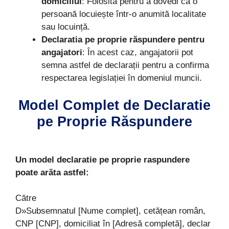
domiciliul
: Folosită pentru a dovedi că o
persoană locuiește într-o anumită localitate
sau locuință.
Declaratia pe proprie răspundere pentru
angajatori
: În acest caz, angajatorii pot
semna astfel de declarații pentru a confirma
respectarea legislației în domeniul muncii.
Model Complet de Declaratie
pe Proprie Răspundere
Un
model declaratie pe proprie raspundere
poate arăta astfel:
Către
D»Subsemnatul [Nume complet], cetățean român,
CNP [CNP], domiciliat în [Adresă completă], declar