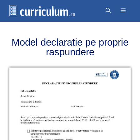
Перейти
Меню
к
содержимому
Model declaratie pe proprie
raspundere