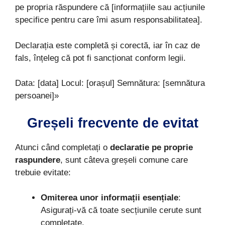
pe propria răspundere că [informațiile sau acțiunile
specifice pentru care îmi asum responsabilitatea].
Declarația este completă și corectă, iar în caz de
fals, înțeleg că pot fi sancționat conform legii.
Data: [data] Locul: [orașul] Semnătura: [semnătura
persoanei]»
Greșeli frecvente de evitat
Atunci când completați o
declaratie pe proprie
raspundere
, sunt câteva greșeli comune care
trebuie evitate:
Omiterea unor informații esențiale
:
Asigurați-vă că toate secțiunile cerute sunt
completate.