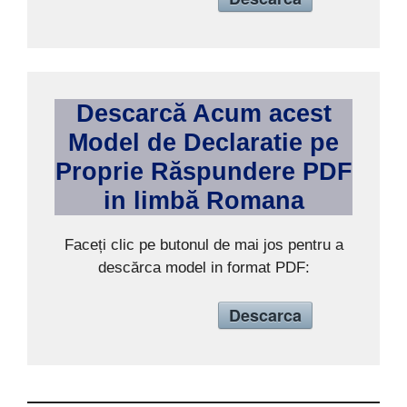
Descarcă Acum acest
Model de
Declaratie pe
Proprie Răspundere
PDF
in limb
ă
Romana
Faceți clic pe butonul de mai jos pentru a
descărca model in format PDF:
Descarca